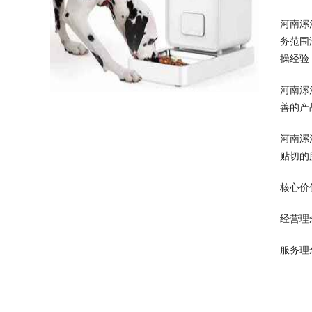
河南漯
务范围
操经验
河南漯
善的产
河南漯
贴切的
核心价
经营理
服务理