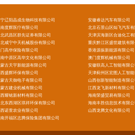
辽宁辽阳晶成生物科技有限公司
安徽睿达汽车有限公司
云南度辉医疗有限公司
北京石景山区灿飞汽车有
湖北武昌区群先证券有限公司
天津滨海新区合迪化工有
湖北咸宁中天机械股份有限公司
重庆黔江区盛世建筑有限
澳门高华保险有限公司
香港源振新能源有限公司
河南中原区高华文化有限公司
澳门度辉机械有限公司
内蒙古天宇新能源有限公司
安徽联高人工智能有限公
广西盛辉环保有限公司
天津蓟州区宏图人工智能
内蒙古天御电子有限公司
山西创新智能制造有限公
内蒙古建业机械有限公司
江西龙飞新材料有限公司
山西耀铭新材料有限公司
海南荣盛贸易有限公司
湖北东西湖区琪祥环保有限公司
海南丰胜信息技术有限公
陕西诺萱农业有限公司
山西龙腾文化有限公司
湖南开福区志腾保险集团有限公司