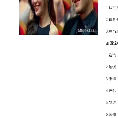
1.认
2.请
3.在
加盟流
1.咨
2.洽
3.申
4.评
5.签
6.装