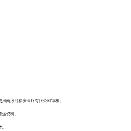
交河南漯河福庆医疗有限公司审核。
营运资料。
计。